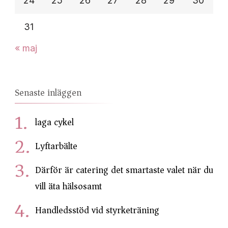
24
25
26
27
28
29
30
31
« maj
Senaste inläggen
laga cykel
Lyftarbälte
Därför är catering det smartaste valet när du
vill äta hälsosamt
Handledsstöd vid styrketräning