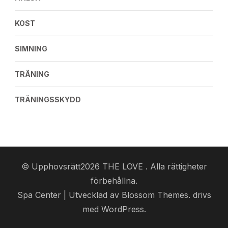
KOST
SIMNING
TRÄNING
TRÄNINGSSKYDD
© Upphovsrätt2026
THE LOVE
. Alla rättigheter
förbehållna.
Spa Center | Utvecklad av
Blossom Themes
. drivs
med
WordPress
.