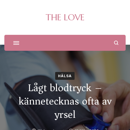
THE LOVE
HÄLSA
Lågt blodtryck –
kännetecknas ofta av
yrsel