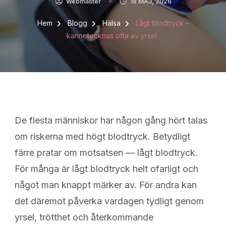
Webmaster
18 MAJ, 2026
Hem
Blogg
Hälsa
Lågt blodtryck –
kännetecknas ofta av yrsel
De flesta människor har någon gång hört talas
om riskerna med högt blodtryck. Betydligt
färre pratar om motsatsen — lågt blodtryck.
För många är lågt blodtryck helt ofarligt och
något man knappt märker av. För andra kan
det däremot påverka vardagen tydligt genom
yrsel, trötthet och återkommande