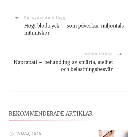
Inläggsnavigering
Föregående inlägg
Högt blodtryck – som påverkar miljontals
människor
Nästa inlägg
Naprapati – behandling av smärta, stelhet
och belastningsbesvär
REKOMMENDERADE ARTIKLAR
18 MAJ, 2026