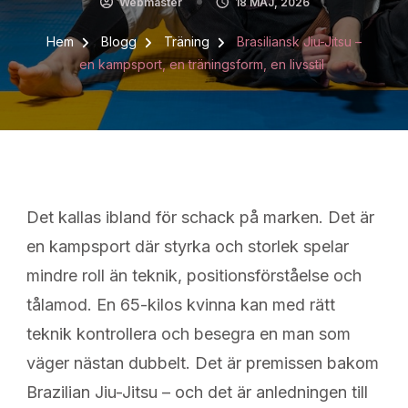
Webmaster
18 MAJ, 2026
Hem
Blogg
Träning
Brasiliansk Jiu-Jitsu –
en kampsport, en träningsform, en livsstil
Det kallas ibland för schack på marken. Det är
en kampsport där styrka och storlek spelar
mindre roll än teknik, positionsförståelse och
tålamod. En 65-kilos kvinna kan med rätt
teknik kontrollera och besegra en man som
väger nästan dubbelt. Det är premissen bakom
Brazilian Jiu-Jitsu – och det är anledningen till