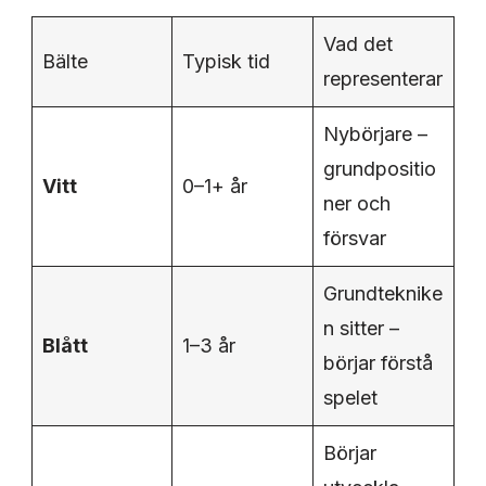
Vad det
Bälte
Typisk tid
representerar
Nybörjare –
grundpositio
Vitt
0–1+ år
ner och
försvar
Grundteknike
n sitter –
Blått
1–3 år
börjar förstå
spelet
Börjar